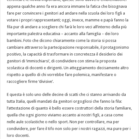
appena qualche anno fa era ancora immane la fatica che bisognava
fare per convincere i genitori ad andare nella scuola dei loro figli a
votare i propri rappresentanti; oggi, invece, mamme e papà fanno la
fila pur di andare a sc
egliere chi farà le loro veci all’interno della più
importante palestra educativa – accanto alla famiglia – dei loro
bambini. Foto che dicono chiaramente come la storia si possa
cambiare attraverso la partecipazione responsabile, il protagonismo
positivo, la capacità di trasformare in concretezza il desiderio dei
genitori di ‘immischiarsi’, di condividere con stima la proposta
scolastica di docenti e dirigenti. Un atteggiamento decisamente altro
rispetto a quello di chi vorrebbe fare polemica, manifestare o
raccogliere firme ‘divisive’.
E questa è solo uno delle decine di scatti che ci stanno arrivando da
tutta Italia, quelli mandati da genitori orgogliosi che fanno la fila:
l’attestazione di quanto è bello essere costruttori della storia familiare,
quella che ogni giorno viviamo accanto ai nostri figli, a casa come
nelle aule scolastiche o nello sport. Non per controllare, ma per
condividere, per fare il tifo non solo per i nostri ragazzi, ma pure per i
loro docenti.