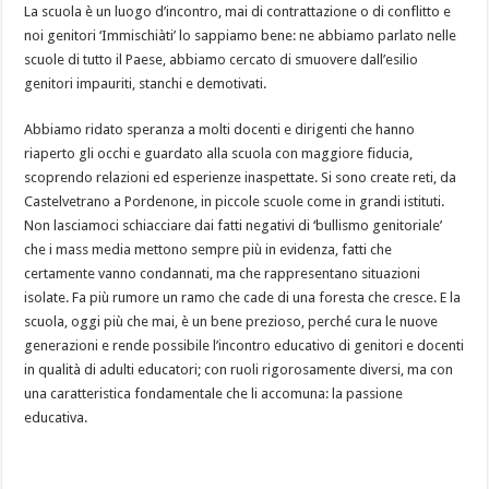
La scuola è un luogo d’incontro, mai di contrattazione o di conflitto e
noi genitori ‘Immischiàti’ lo sappiamo bene: ne abbiamo parlato nelle
scuole di tutto il Paese, abbiamo cercato di smuovere dall’esilio
genitori impauriti, stanchi e demotivati.
Abbiamo ridato speranza a molti docenti e dirigenti che hanno
riaperto gli occhi e guardato alla scuola con maggiore fiducia,
scoprendo relazioni ed esperienze inaspettate. Si sono create reti, da
Castelvetrano a Pordenone, in piccole scuole come in grandi istituti.
Non lasciamoci schiacciare dai fatti negativi di ‘bullismo genitoriale’
che i mass media mettono sempre più in evidenza, fatti che
certamente vanno condannati, ma che rappresentano situazioni
isolate. Fa più rumore un ramo che cade di una foresta che cresce. E la
scuola, oggi più che mai, è un bene prezioso, perché cura le nuove
generazioni e rende possibile l’incontro educativo di genitori e docenti
in qualità di adulti educatori; con ruoli rigorosamente diversi, ma con
una caratteristica fondamentale che li accomuna: la passione
educativa.