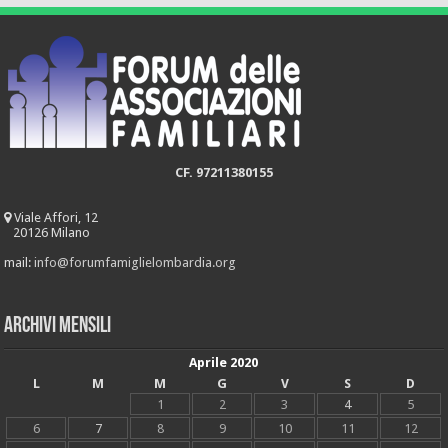
CF. 97211380155
Viale Affori, 12
20126 Milano
mail:
info@forumfamiglielombardia.org
Archivi mensili
Aprile 2020
L
M
M
G
V
S
D
1
2
3
4
5
6
7
8
9
10
11
12