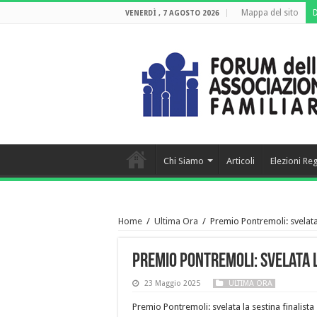
Mappa del sito
VENERDÌ , 7 AGOSTO 2026
Chi Siamo
Articoli
Elezioni Re
Home
/
Ultima Ora
/
Premio Pontremoli: svelata 
Premio Pontremoli: svelata l
23 Maggio 2025
ULTIMA ORA
Premio Pontremoli: svelata la sestina finalista