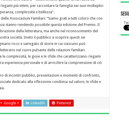
egami più intimi, per raccontare la famiglia nei suoi molteplici
 speranza, complessità e bellezza”.
Segu
lle Associazioni Familiari: “Siamo grati a tutti coloro che con
Tw
za stanno rendendo possibile questa edizione del Premio. Il
elebrazione della letteratura, ma anche nel riconoscimento del
ostra società. Invito il pubblico a scoprire questi sei
ginario ricco e variegato di storie in cui ciascuno può
etterario nel cuore pulsante delle relazioni familiari.
e complessità, le gioie e le sfide che caratterizzano i legami
stra esperienza personale e di arricchire la comprensione di ciò
tro di incontri pubblici, presentazioni e momenti di confronto,
ciale dedicato alla riflessione condivisa sul valore, le sfide e
ea.
Google +
LinkedIn
Pinterest