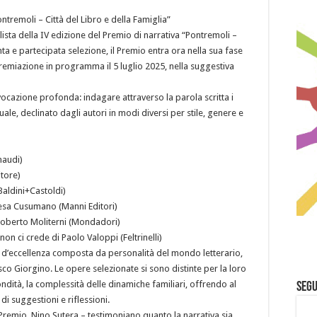
Pontremoli – Città del Libro e della Famiglia”
alista della IV edizione del Premio di narrativa “Pontremoli –
nta e partecipata selezione, il Premio entra ora nella sua fase
premiazione in programma il 5 luglio 2025, nella suggestiva
ocazione profonda: indagare attraverso la parola scritta i
ale, declinato dagli autori in modi diversi per stile, genere e
inaudi)
tore)
(Baldini+Castoldi)
eresa Cusumano (Manni Editori)
 Roberto Moliterni (Mondadori)
on ci crede di Paolo Valoppi (Feltrinelli)
ria d’eccellenza composta da personalità del mondo letterario,
co Giorgino. Le opere selezionate si sono distinte per la loro
ondità, la complessità delle dinamiche familiari, offrendo al
Segu
di suggestioni e riflessioni.
l Premio, Nino Sutera – testimoniano quanto la narrativa sia