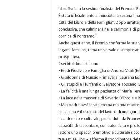
Libri. Svelata la sestina finalista del Premio “
È stata ufficialmente annunciata la sestina fin
Città del Libro e della Famiglia”. Dopo un’atte
conclusiva, che culminerà nella cerimonia di 
cornice di Pontremoli.
Anche quest’anno, il Premio conferma la sua v
legami familiari, tema universale e sempre attu
prospettiva.
I sei titoli finalisti sono:
• Eredi Piedivico e Famiglia di Andrea Vitali (E
• Gibildonna di Nunzio Primavera (Laurana Edi
• Gli stupidi e i furfanti di Salvatore Toscano 
• La felicità è una lunga pazienza di Maria T
• La luce nella masseria di Saverio D’Ercole e
• Mio padre avrà la vita eterna ma mia madre n
La sestina è il risultato del lavoro di una giu
accademico e culturale, presieduta da Frances
capacità di raccontare, con autenticità e prof
lettore uno specchio emotivo e culturale ricco 
“Questi sei libri – afferma il coordinatore de