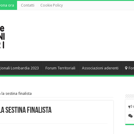
Dona ora
Contatti
Cookie Policy
gionali Lombardia 2023
Forum Territoriali
Associazioni aderenti
Fo
la sestina finalista
a sestina finalista