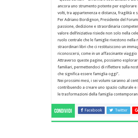
ancora uno strumento potente per esplorare i l
volti, tra appartenenza e distanza, fragilità e
Per Adriano Bordignon, Presidente del Forum de
passione, dedizione e straordinaria competen
valore dell’iniziativa risiede non solo nella c
ruolo centrale che le famiglie rivestono nella n
straordinari libri che ci restituiscono un imma
riconoscersi, come in un affascinante viaggio l
Attraverso queste pagine, possiamo esplorare l
familiari, permettendoci di riflettere sulla no
che significa essere famiglia oggi”.
Nei prossimi mesi, i sei volumi saranno al cen
contribuendo a creare uno spazio culturale e so
le trasformazioni della famiglia contemporan
Facebook
Twitter
Condividi