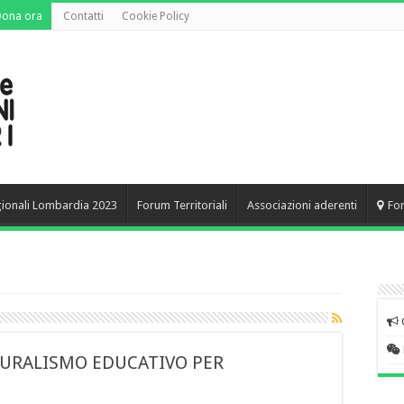
Dona ora
Contatti
Cookie Policy
gionali Lombardia 2023
Forum Territoriali
Associazioni aderenti
Fo
LURALISMO EDUCATIVO PER