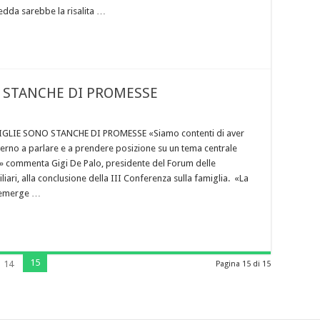
edda sarebbe la risalita …
O STANCHE DI PROMESSE
IGLIE SONO STANCHE DI PROMESSE «Siamo contenti di aver
overno a parlare e a prendere posizione su un tema centrale
» commenta Gigi De Palo, presidente del Forum delle
liari, alla conclusione della III Conferenza sulla famiglia. «La
 emerge …
15
14
Pagina 15 di 15