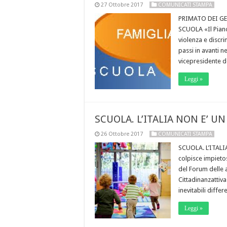
27 Ottobre 2017
COMUNICATI STAMPA
PRIMATO DEI GE
SCUOLA «Il Piano
violenza e discri
passi in avanti 
vicepresidente d
Leggi »
SCUOLA. L’ITALIA NON E’ UN
26 Ottobre 2017
COMUNICATI STAMPA
SCUOLA. L’ITALIA
colpisce impieto
del Forum delle a
Cittadinanzattiva
inevitabili diffe
Leggi »