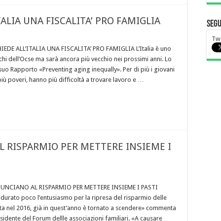
TALIA UNA FISCALITA’ PRO FAMIGLIA
Segu
Tw
IEDE ALL’ITALIA UNA FISCALITA’ PRO FAMIGLIA L’Italia è uno
chi dell’Ocse ma sarà ancora più vecchio nei prossimi anni. Lo
 suo Rapporto «Preventing aging inequally». Per di più i giovani
 più poveri, hanno più difficoltà a trovare lavoro e …
L RISPARMIO PER METTERE INSIEME I
NUNCIANO AL RISPARMIO PER METTERE INSIEME I PASTI
rato poco l’entusiasmo per la ripresa del risparmio delle
ata nel 2016, già in quest’anno è tornato a scendere» commenta
sidente del Forum dellle associazioni familiari. «A causare