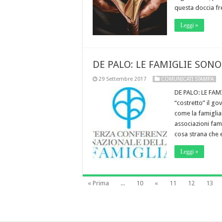
questa doccia fr
Leggi »
DE PALO: LE FAMIGLIE SON
29 Settembre 2017
COMUNICATI STAMPA
DE PALO: LE FAM
“costretto” il g
come la famiglia
associazioni fami
cosa strana che
Leggi »
« Prima
...
10
«
11
12
13