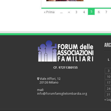
5
« Prima
...
«
3
4
6
7
Arc
L
CF. 97211380155
3
10
Viale Affori, 12
20126 Milano
17
24
mail:
info@forumfamiglielombardia.org
31
« Lu