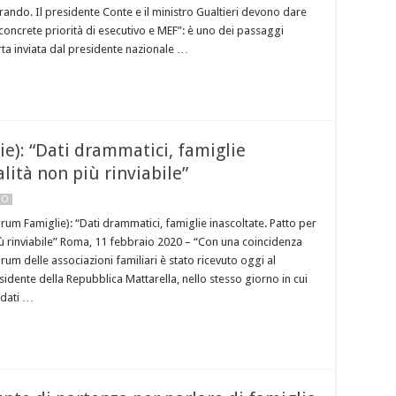
rando. Il presidente Conte e il ministro Gualtieri devono dare
concrete priorità di esecutivo e MEF”: è uno dei passaggi
rta inviata dal presidente nazionale …
ie): “Dati drammatici, famiglie
alità non più rinviabile”
NO
orum Famiglie): “Dati drammatici, famiglie inascoltate. Patto per
più rinviabile” Roma, 11 febbraio 2020 – “Con una coincidenza
Forum delle associazioni familiari è stato ricevuto oggi al
sidente della Repubblica Mattarella, nello stesso giorno in cui
i dati …