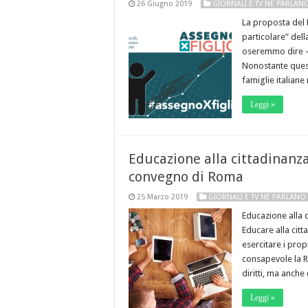
26 Giugno 2019
GIORNALI E TV NE PARLAN
La proposta del
particolare” del
oseremmo dire – 
Nonostante quest
famiglie italiane
Leggi »
Educazione alla cittadinanza 
convegno di Roma
25 Marzo 2019
GIORNALI E TV NE PARLANO
Educazione alla c
Educare alla citt
esercitare i propri
consapevole la Re
diritti, ma anche
Leggi »