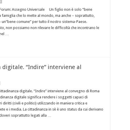
O
 Forum: Assegno Universale Un figlio non è solo “bene
la famiglia che lo mette al mondo, ma anche – soprattutto,
un“bene comune” per tutto il nostro sistema-Paese.
o, non possiamo non rilevare le difficoltà che incontrano le
 nel …
digitale. “Indire” interviene al
ittadinanza digitale. “Indire” interviene al convegno di Roma
adinanza digitale significa rendere i soggetti capaci di
 diritti (civili e politici) utilizzando in maniera critica e
te e i media. La cittadinanza in sè è uno status da cui derivano
 doveri soprattutto legati alla …