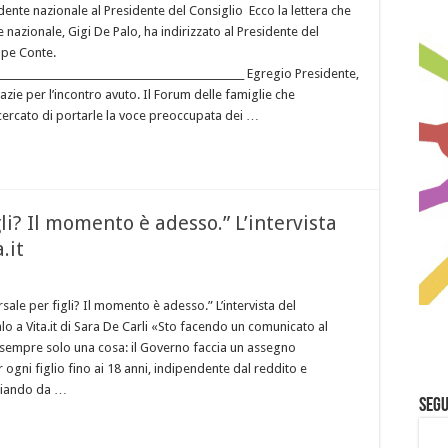
dente nazionale al Presidente del Consiglio Ecco la lettera che
e nazionale, Gigi De Palo, ha indirizzato al Presidente del
ppe Conte.
__________________________________________________ Egregio Presidente,
razie per l’incontro avuto. Il Forum delle famiglie che
ercato di portarle la voce preoccupata dei …
li? Il momento è adesso.” L’intervista
.it
sale per figli? Il momento è adesso.” L’intervista del
lo a Vita.it di Sara De Carli «Sto facendo un comunicato al
sempre solo una cosa: il Governo faccia un assegno
 ogni figlio fino ai 18 anni, indipendente dal reddito e
nciando da …
Segu