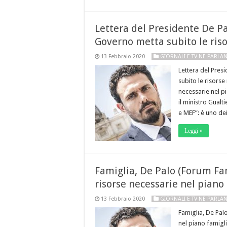
Lettera del Presidente De Pal
Governo metta subito le riso
13 Febbraio 2020
GIORNALI E TV NE PARLA
Lettera del Presi
subito le risorse
necessarie nel p
il ministro Gualt
e MEF”: è uno de
Leggi »
Famiglia, De Palo (Forum Fa
risorse necessarie nel piano
13 Febbraio 2020
GIORNALI E TV NE PARLA
Famiglia, De Pal
nel piano famigli