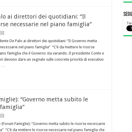
Segu
o ai direttori dei quotidiani: “Il
rse necessarie nel piano famiglia”
Tw
NO
dente De Palo ai direttori dei quotidiani: “Il Governo metta
 necessarie nel piano famiglia” “C’è da mettere le risorse
iano famiglia che il Governo sta varando. Il presidente Conte e
ieri devono dare un segnale sulle concrete priorità di esecutivo
i …
miglie): “Governo metta subito le
 famiglia”
NO
o (Forum Famiglie): “Governo metta subito le risorse necessarie
a” “C’è da mettere le risorse necessarie nel piano famiglia che