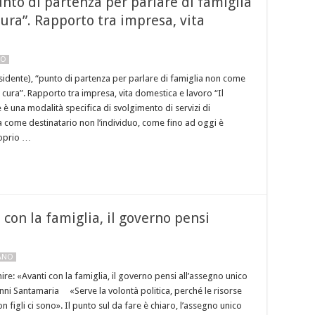
unto di partenza per parlare di famiglia
ra”. Rapporto tra impresa, vita
NO
esidente), “punto di partenza per parlare di famiglia non come
ura”. Rapporto tra impresa, vita domestica e lavoro “Il
 è una modalità specifica di svolgimento di servizi di
a come destinatario non l’individuo, come fino ad oggi è
oprio …
 con la famiglia, il governo pensi
LANO
re: «Avanti con la famiglia, il governo pensi all’assegno unico
anni Santamaria «Serve la volontà politica, perché le risorse
on figli ci sono». Il punto sul da fare è chiaro, l’assegno unico