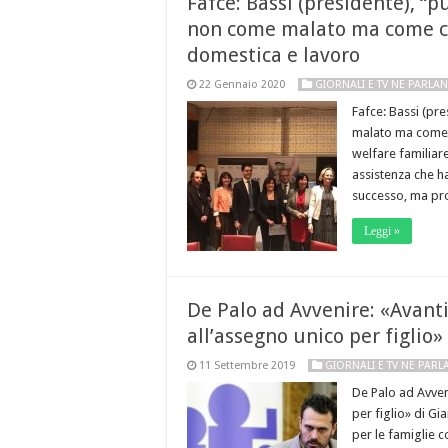
Fafce: Bassi (presidente), “p
non come malato ma come cu
domestica e lavoro
22 Gennaio 2020
GIORNALI E TV NE PARLA
Fafce: Bassi (pr
malato ma come c
welfare familiare
assistenza che h
successo, ma pr
Leggi »
De Palo ad Avvenire: «Avanti
all’assegno unico per figlio»
11 Settembre 2019
GIORNALI E TV NE PAR
De Palo ad Avveni
per figlio» di Gi
per le famiglie c