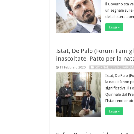
il Governo sta va
un segnale sulle 
della lettera ape
Leggi »
Istat, De Palo (Forum Famigl
inascoltate. Patto per la nat
11 Febbraio 2020
GIORNALI E TV NE PARLA
Istat, De Palo (F
la natalità non 
significativa, il 
Quirinale dal Pre
l’Istat rende not
Leggi »