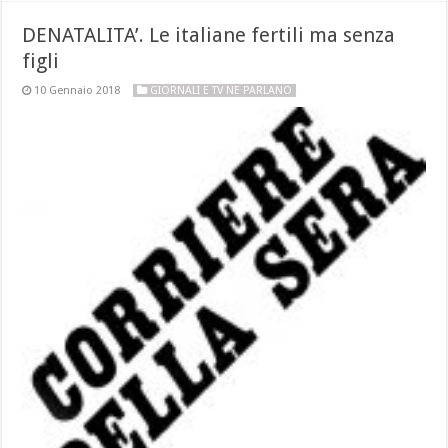
DENATALITA’. Le italiane fertili ma senza
figli
10 Gennaio 2018
GIORNALI E TV NE PARLANO