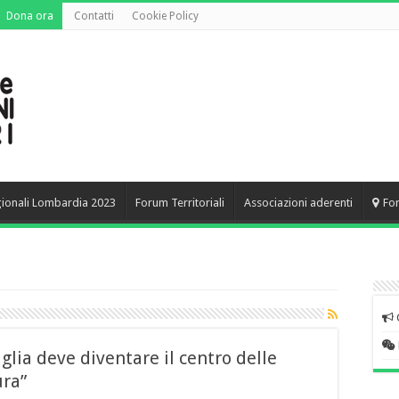
Dona ora
Contatti
Cookie Policy
gionali Lombardia 2023
Forum Territoriali
Associazioni aderenti
Fo
glia deve diventare il centro delle
ura”