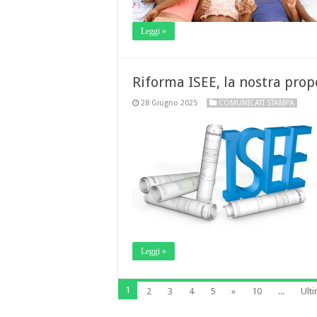
Leggi »
Riforma ISEE, la nostra prop
28 Giugno 2025
COMUNICATI STAMPA
Leggi »
1
2
3
4
5
»
10
...
Ulti