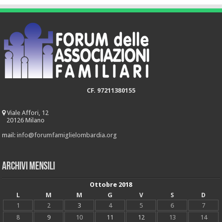
CF. 97211380155
Viale Affori, 12
20126 Milano
mail:
info@forumfamiglielombardia.org
Archivi mensili
Ottobre 2018
L
M
M
G
V
S
D
1
2
3
4
5
6
7
8
9
10
11
12
13
14