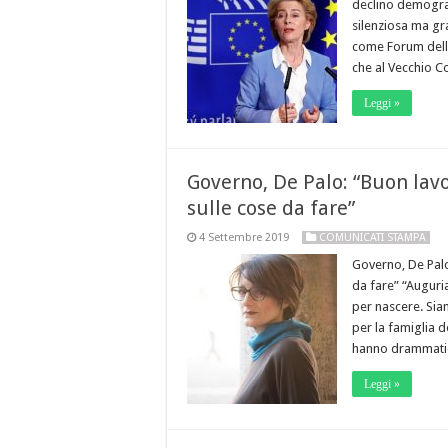
declino demogra
silenziosa ma grav
come Forum delle
che al Vecchio C
Leggi »
Governo, De Palo: “Buon lav
sulle cose da fare”
4 Settembre 2019
COMUNICATI STAMPA
Governo, De Palo
da fare” “Auguria
per nascere. Siam
per la famiglia d
hanno drammatic
Leggi »