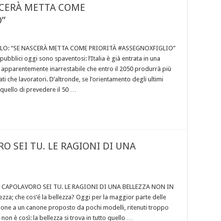
SCERÀ METTA COME
O”
LO: “SE NASCERÀ METTA COME PRIORITÀ #ASSEGNOXFIGLIO”
 pubblici oggi sono spaventosi: l’Italia è già entrata in una
e apparentemente inarrestabile che entro il 2050 produrrà più
ati che lavoratori. D’altronde, se l’orientamento degli ultimi
 quello di prevedere il 50 …
O SEI TU. LE RAGIONI DI UNA
L CAPOLAVORO SEI TU. LE RAGIONI DI UNA BELLEZZA NON IN
ezza; che cos’é la bellezza? Oggi per la maggior parte delle
ione a un canone proposto da pochi modelli, ritenuti troppo
 non è così: la bellezza si trova in tutto quello …