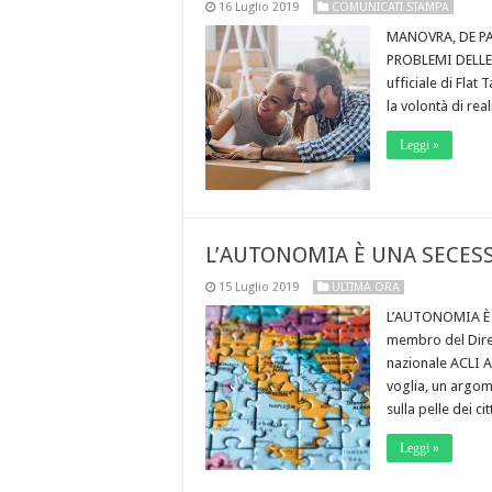
16 Luglio 2019
COMUNICATI STAMPA
MANOVRA, DE PA
PROBLEMI DELLE 
ufficiale di Flat 
la volontà di rea
Leggi »
L’AUTONOMIA È UNA SECES
15 Luglio 2019
ULTIMA ORA
L’AUTONOMIA È 
membro del Diret
nazionale ACLI A
voglia, un argom
sulla pelle dei c
Leggi »