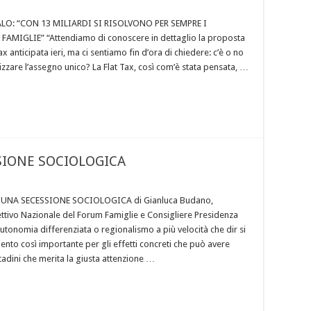
LO: “CON 13 MILIARDI SI RISOLVONO PER SEMPRE I
FAMIGLIE” “Attendiamo di conoscere in dettaglio la proposta
Tax anticipata ieri, ma ci sentiamo fin d’ora di chiedere: c’è o no
lizzare l’assegno unico? La Flat Tax, così com’è stata pensata, …
SIONE SOCIOLOGICA
UNA SECESSIONE SOCIOLOGICA di Gianluca Budano,
tivo Nazionale del Forum Famiglie e Consigliere Presidenza
utonomia differenziata o regionalismo a più velocità che dir si
ento così importante per gli effetti concreti che può avere
ittadini che merita la giusta attenzione …