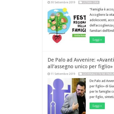
30 Settembre 2019
ULTIMA ORA
“Famiglia è acco
Accogliere la vit
adolescenti, acco
dell’accoglienza
familiari dell’E
Leggi »
De Palo ad Avvenire: «Avanti
all’assegno unico per figlio»
11 Settembre 2019
GIORNALI E TV NE PAR
De Palo ad Avveni
per figlio» di Gi
per le famiglie c
per figlio, sinte
Leggi »