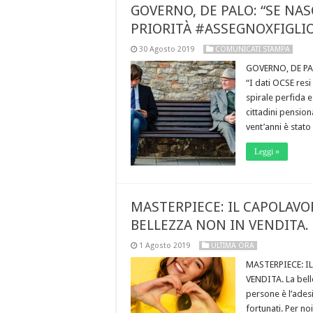
GOVERNO, DE PALO: “SE NA
PRIORITÀ #ASSEGNOXFIGLI
30 Agosto 2019
COMUNICATI STAMPA
GOVERNO, DE PA
“I dati OCSE resi
spirale perfida 
cittadini pension
vent’anni è stato
Leggi »
MASTERPIECE: IL CAPOLAVOR
BELLEZZA NON IN VENDITA.
1 Agosto 2019
ULTIMA ORA
MASTERPIECE: I
VENDITA. La bell
persone è l’ades
fortunati. Per noi