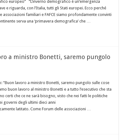
fico europeo” “L’inverno demografico è un’emergenza
e e riguarda, con l’Italia, tutti gli Stati europei. Ecco perché
 associazioni familiari e FAFCE siamo profondamente convinti
ontinente serva una ‘primavera demografica’ che …
oro a ministro Bonetti, saremo pungolo
: “Buon lavoro a ministro Bonetti, saremo pungolo sulle cose
mo buon lavoro al ministro Bonetti e a tutto l’esecutivo che sta
o certi che ce ne sarà bisogno, visto che nei fatti le politiche
ei governi degli ultimi dieci anni
amente latitato. Come Forum delle associazioni …