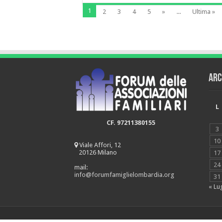
1
2
3
4
5
»
...
Ultima »
Arc
L
CF. 97211380155
3
10
Viale Affori, 12
20126 Milano
17
24
mail:
info@forumfamiglielombardia.org
31
« Lu