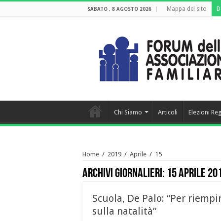
Mappa del sito
D
SABATO , 8 AGOSTO 2026
Chi Siamo
Articoli
Elezioni Re
Home
/
2019
/
Aprile
/
15
Archivi giornalieri:
15 Aprile 20
Scuola, De Palo: “Per riempi
sulla natalità”