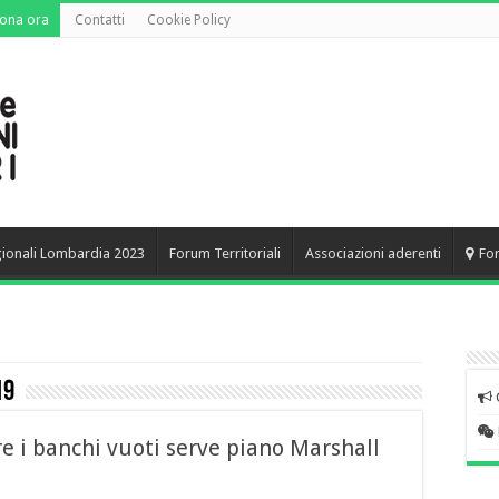
ona ora
Contatti
Cookie Policy
gionali Lombardia 2023
Forum Territoriali
Associazioni aderenti
Fo
19
re i banchi vuoti serve piano Marshall