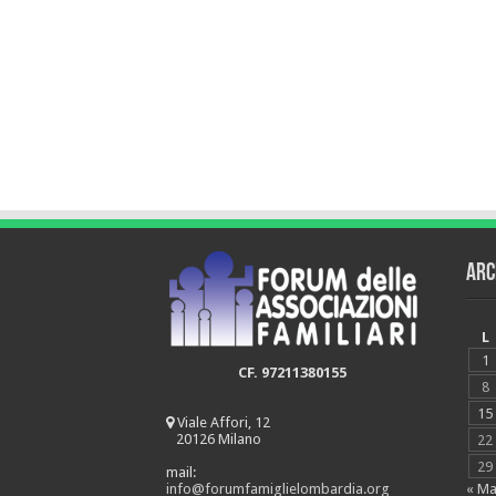
Arc
L
1
CF. 97211380155
8
15
Viale Affori, 12
20126 Milano
22
29
mail:
« Ma
info@forumfamiglielombardia.org