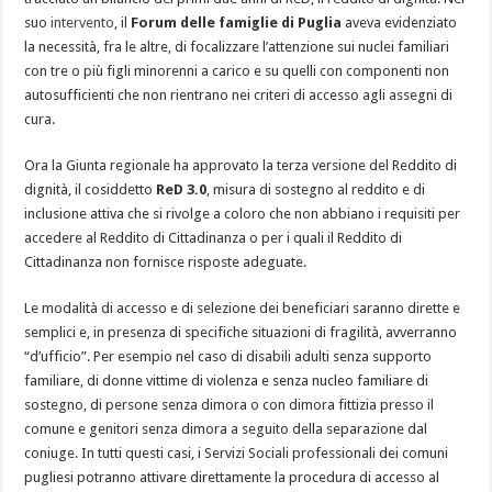
suo
intervento
, il
Forum delle famiglie di Puglia
aveva evidenziato
la necessità, fra le altre, di focalizzare l’attenzione sui nuclei familiari
con tre o più figli minorenni a carico e su quelli con componenti non
autosufficienti che non rientrano nei criteri di accesso agli assegni di
cura.
Ora la Giunta regionale ha approvato la terza versione del Reddito di
dignità, il cosiddetto
ReD 3.0
, misura di sostegno al reddito e di
inclusione attiva che si rivolge a coloro che non abbiano i requisiti per
accedere al Reddito di Cittadinanza o per i quali il Reddito di
Cittadinanza non fornisce risposte adeguate.
Le modalità di accesso e di selezione dei beneficiari saranno dirette e
semplici e, in presenza di specifiche situazioni di fragilità, avverranno
“d’ufficio”. Per esempio nel caso di disabili adulti senza supporto
familiare, di donne vittime di violenza e senza nucleo familiare di
sostegno, di persone senza dimora o con dimora fittizia presso il
comune e genitori senza dimora a seguito della separazione dal
coniuge. In tutti questi casi, i Servizi Sociali professionali dei comuni
pugliesi potranno attivare direttamente la procedura di accesso al