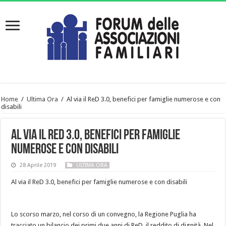
Home
/
Ultima Ora
/
Al via il ReD 3.0, benefici per famiglie numerose e con
disabili
Al via il ReD 3.0, benefici per famiglie
numerose e con disabili
28 Aprile 2019
ULTIMA ORA
Al via il ReD 3.0, benefici per famiglie numerose e con disabili
Lo scorso marzo, nel corso di un convegno, la Regione Puglia ha
tracciato un bilancio dei primi due anni di ReD, il reddito di dignità. Nel