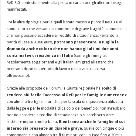
ReD 3.0, contestualmente alla presa in carico per gli ulteriori bisogni
manifestati.
Fra le altre tipologie per le quali è stato messo a punto il ReD 3.0 vi
sono coloro che versano in condizione di grave fragilità economica e
che non possono accedere al reddito di cittadinanza. Pertanto, a
parità di Isee a 9.360 euro,
potranno presentare in Puglia la
domanda anche coloro che non hanno gli ultimi due anni
continuativi di residenza in Italia
(come gli immigrati
regolarmente soggiornanti e gli italiani emigrati all’estero che
rientrano dopo un periodo di lavoro o una vita trascorsa
oltreoceano).
Grazie alle proposte del Forum, la Giunta regionale ha scelto di
rendere più facile l’accesso al ReD per le famiglie numerose
e
con almeno tre figli minori che, per la scala di equivalenza utilizzata
dalla legge e per le modalità di calcolo del beneficio, non avrebbero
potuto accedere a reddito di cittadinanza o si sarebbero viste
restituire importi molto bassi.
Rientrano anche le famiglie al cui
interno sia presente un disabile grave
, quelle con cinque o più
componenti e con almeno tre figli minori, con un Isee fino a 20mila