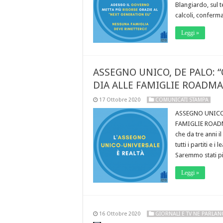
Blangiardo, sul t
calcoli, conferma
Leggi »
ASSEGNO UNICO, DE PALO: 
DIA ALLE FAMIGLIE ROADMA
17 Ottobre 2020
COMUNICATI STAMPA
ASSEGNO UNICO
FAMIGLIE ROADMA
che da tre anni i
tutti i partiti e 
Saremmo stati p
Leggi »
16 Ottobre 2020
GIORNALI E TV NE PARLA