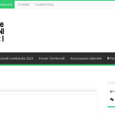
Dona ora
Contatti
Cookie Policy
gionali Lombardia 2023
Forum Territoriali
Associazioni aderenti
Fo