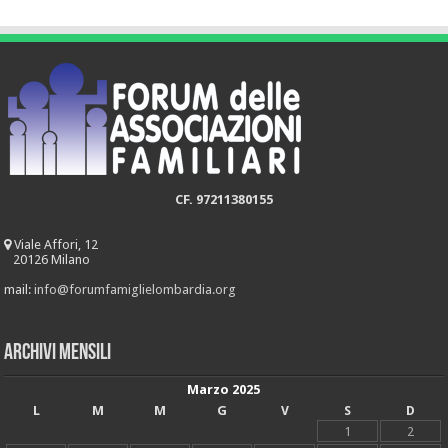
CF. 97211380155
Viale Affori, 12
20126 Milano
mail:
info@forumfamiglielombardia.org
Archivi mensili
Marzo 2025
L
M
M
G
V
S
D
1
2