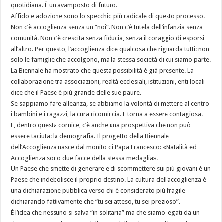
quotidiana. È un avamposto di futuro.
Affido e adozione sono lo specchio più radicale di questo processo.
Non c’è accoglienza senza un “noi”. Non c’è tutela dell’infanzia senza
comunità. Non c’è crescita senza fiducia, senza il coraggio di esporsi
all’altro. Per questo, l’accoglienza dice qualcosa che riguarda tutti: non
solo le famiglie che accolgono, ma la stessa società di cui siamo parte.
La Biennale ha mostrato che questa possibilità è già presente. La
collaborazione tra associazioni, realtà ecclesiali, istituzioni, enti locali
dice che il Paese è più grande delle sue paure.
Se sappiamo fare alleanza, se abbiamo la volontà di mettere al centro
i bambini e i ragazzi, la cura ricomincia. E torna a essere contagiosa.
E, dentro questa cornice, c’è anche una prospettiva che non può
essere taciuta: la demografia. Il progetto della Biennale
dell’Accoglienza nasce dal monito di Papa Francesco: «Natalità ed
Accoglienza sono due facce della stessa medaglia».
Un Paese che smette di generare e di scommettere sui più giovani è un
Paese che indebolisce il proprio destino. La cultura dell’accoglienza è
una dichiarazione pubblica verso chi è considerato più fragile
dichiarando fattivamente che “tu sei atteso, tu sei prezioso”.
È l’idea che nessuno si salva “in solitaria” ma che siamo legati da un