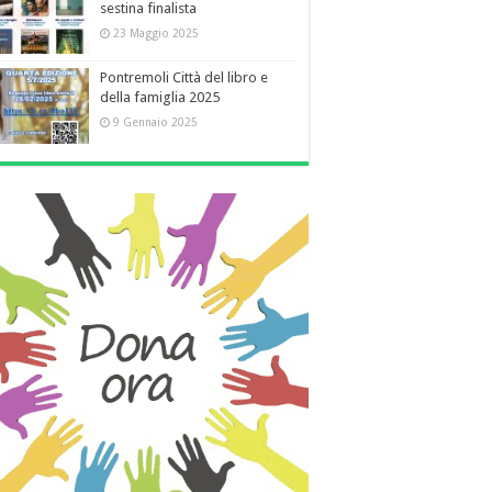
sestina finalista
23 Maggio 2025
Pontremoli Città del libro e
della famiglia 2025
9 Gennaio 2025