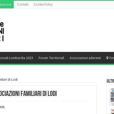
ona ora
Contatti
Cookie Policy
gionali Lombardia 2023
Forum Territoriali
Associazioni aderenti
Fo
liari di Lodi
Ulti
iazioni familiari di Lodi
008.