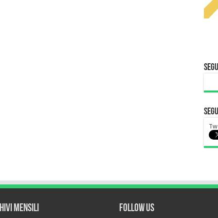
Segu
Segu
Tw
hivi mensili
Follow Us