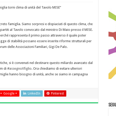
iglia torni clima di unità del Tavolo MISE”
Decreto famiglia. Siamo sorpresi e dispiaciuti di questo clima, che
i partiti al Tavolo convocato dal ministro Di Maio presso il MISE.
 perché rappresenta il primo passo attraverso il quale poter
Legg
e di stabilità possano essere inserite riforme strutturali per
orum delle Associazioni Familiari, Gigi De Palo.
litiche, si è convenuti nel destinare questo miliardo avanzato dal
um di
#
assegnoXfiglio
. Ora chiediamo di evitare ulteriori
e famiglie hanno bisogno di unità, anche se siamo in campagna
Google +
LinkedIn
Pinterest
Segu