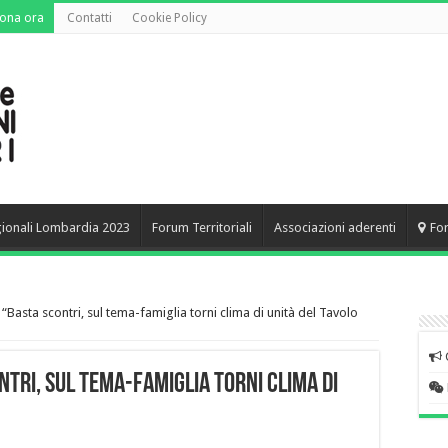
ona ora
Contatti
Cookie Policy
gionali Lombardia 2023
Forum Territoriali
Associazioni aderenti
Fo
 “Basta scontri, sul tema-famiglia torni clima di unità del Tavolo
ntri, sul tema-famiglia torni clima di