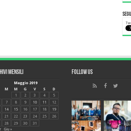
Segu
Tw
hivi mensili
Follow Us
Maggio 2019
M
M
G
V
S
D
1
2
3
4
5
7
8
9
10
11
12
14
15
16
17
18
19
21
22
23
24
25
26
28
29
30
31
r
Giu »