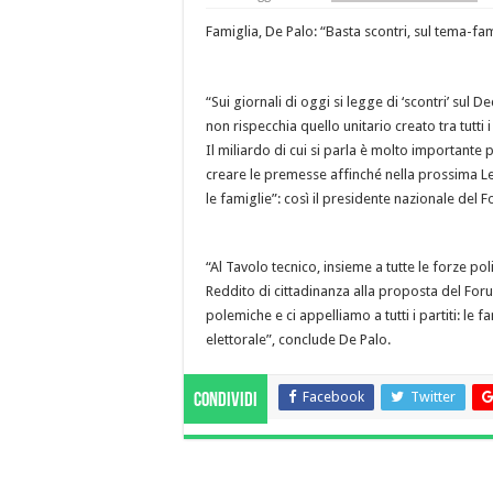
Famiglia, De Palo: “Basta scontri, sul tema-fam
“Sui giornali di oggi si legge di ‘scontri’ sul 
non rispecchia quello unitario creato tra tutti 
Il miliardo di cui si parla è molto importante
creare le premesse affinché nella prossima 
le famiglie”: così il presidente nazionale del F
“Al Tavolo tecnico, insieme a tutte le forze po
Reddito di cittadinanza alla proposta del For
polemiche e ci appelliamo a tutti i partiti: l
elettorale”, conclude De Palo.
Facebook
Twitter
Condividi