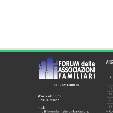
Arc
L
CF. 97211380155
6
13
Viale Affori, 12
20126 Milano
20
27
mail:
« Ap
info@forumfamiglielombardia.org