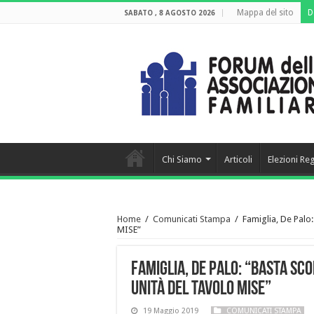
Mappa del sito
D
SABATO , 8 AGOSTO 2026
Chi Siamo
Articoli
Elezioni Re
Home
/
Comunicati Stampa
/
Famiglia, De Palo:
MISE”
Famiglia, De Palo: “Basta sco
unità del Tavolo MISE”
19 Maggio 2019
COMUNICATI STAMPA