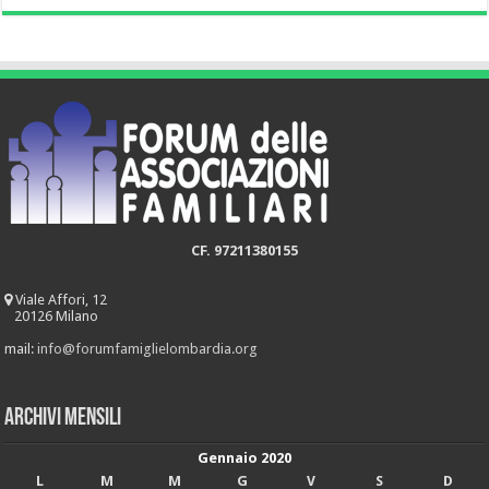
CF. 97211380155
Viale Affori, 12
20126 Milano
mail:
info@forumfamiglielombardia.org
Archivi mensili
Gennaio 2020
L
M
M
G
V
S
D