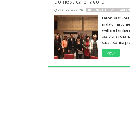
domestica e lavoro
22 Gennaio 2020
GIORNALI E TV NE PARLA
Fafce: Bassi (pr
malato ma come c
welfare familiare
assistenza che h
successo, ma pr
Leggi »