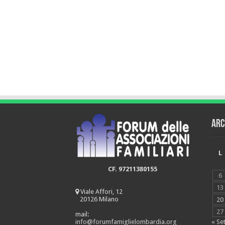
Arc
L
CF. 97211380155
6
13
Viale Affori, 12
20126 Milano
20
27
mail:
« Se
info@forumfamiglielombardia.org