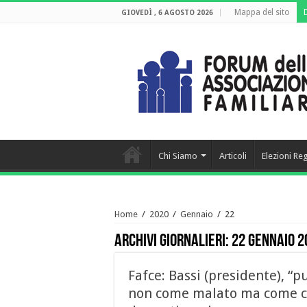
Mappa del sito
GIOVEDÌ , 6 AGOSTO 2026
Chi Siamo
Articoli
Elezioni Re
Home
/
2020
/
Gennaio
/
22
Archivi giornalieri:
22 Gennaio 2
Fafce: Bassi (presidente), “p
non come malato ma come cu