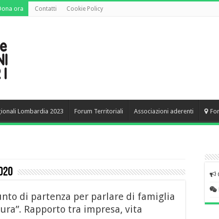
Dona ora
Contatti
Cookie Policy
gionali Lombardia 2023
Forum Territoriali
Associazioni aderenti
Fo
020
unto di partenza per parlare di famiglia
ra”. Rapporto tra impresa, vita