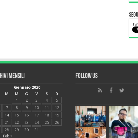
Segu
Tw
hivi mensili
Follow Us
Gennaio 2020
M
M
G
V
S
D
1
2
3
4
5
7
8
9
10
11
12
14
15
16
17
18
19
21
22
23
24
25
26
28
29
30
31
t
Feb »