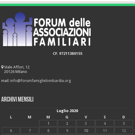
CF. 97211380155
Viale Affori, 12
20126 Milano
mail:
info@forumfamiglielombardia.org
Archivi mensili
Luglio 2020
L
M
M
G
V
S
D
1
2
3
4
5
6
7
8
9
10
11
12