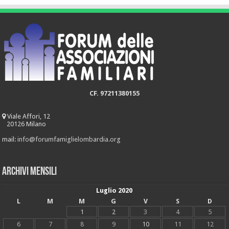
CF. 97211380155
Viale Affori, 12
20126 Milano
mail:
info@forumfamiglielombardia.org
Archivi mensili
Luglio 2020
L
M
M
G
V
S
D
1
2
3
4
5
6
7
8
9
10
11
12