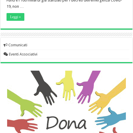
Fund e i 100 miliardi già stanziati per i decreti dell’emergenza Covid-
19, non …
Leggi »
Comunicati
Eventi Associativi