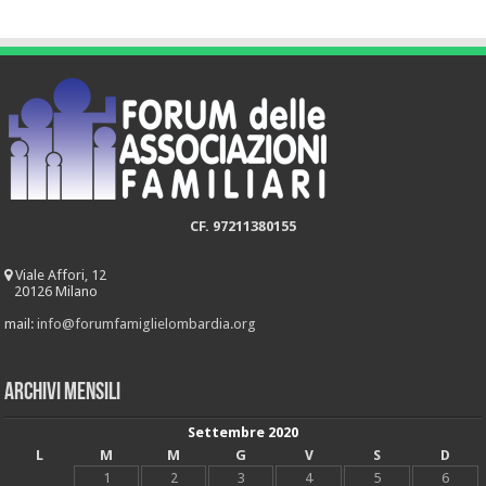
CF. 97211380155
Viale Affori, 12
20126 Milano
mail:
info@forumfamiglielombardia.org
Archivi mensili
Settembre 2020
L
M
M
G
V
S
D
1
2
3
4
5
6