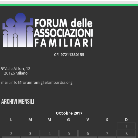
CF. 97211380155
Viale Affori, 12
20126 Milano
mail:
info@forumfamiglielombardia.org
Archivi mensili
Ottobre 2017
L
M
M
G
V
S
D
1
2
3
4
5
6
7
8