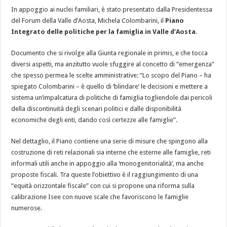
In appoggio ai nuclei familiari, è stato presentato dalla Presidentessa
del Forum della Valle d’Aosta, Michela Colombarini, il
Piano
Integrato delle politiche per la famiglia in Valle d’Aosta
.
Documento che si rivolge alla Giunta regionale in primis, e che tocca
diversi aspetti, ma anzitutto vuole sfuggire al concetto di “emergenza”
che spesso permea le scelte amministrative: “Lo scopo del Piano – ha
spiegato Colombarini – è quello di ‘blindare’ le decisioni e mettere a
sistema un’impalcatura di politiche di famiglia togliendole dai pericoli
della discontinuità degli scenari politici e dalle disponibilità
economiche degli enti, dando così certezze alle famiglie”.
Nel dettaglio, il Piano contiene una serie di misure che spingono alla
costruzione di reti relazionali sia interne che esterne alle famiglie, reti
informali utili anche in appoggio alla ‘monogenitorialità’, ma anche
proposte fiscali. Tra queste l’obiettivo è il raggiungimento di una
“equità orizzontale fiscale” con cui si propone una riforma sulla
calibrazione Isee con nuove scale che favoriscono le famiglie
numerose.