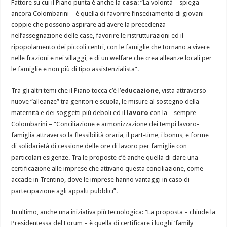
Fattore su cui il Piano punta è anche la
casa
: “La volontà – spiega
ancora Colombarini – è quella di favorire l’insediamento di giovani
coppie che possono aspirare ad avere la precedenza
nell’assegnazione delle case, favorire le ristrutturazioni ed il
ripopolamento dei piccoli centri, con le famiglie che tornano a vivere
nelle frazioni e nei villaggi, e di un welfare che crea alleanze locali per
le famiglie e non più di tipo assistenzialista”.
Tra gli altri temi che il Piano tocca c’è l’
educazione
, vista attraverso
nuove “alleanze” tra genitori e scuola, le misure al sostegno della
maternità e dei soggetti più deboli ed il
lavoro
con la – sempre
Colombarini – “Conciliazione e armonizzazione dei tempi lavoro-
famiglia attraverso la flessibilità oraria, il part-time, i bonus, e forme
di solidarietà di cessione delle ore di lavoro per famiglie con
particolari esigenze. Tra le proposte c’è anche quella di dare una
certificazione alle imprese che attivano questa conciliazione, come
accade in Trentino, dove le imprese hanno vantaggi in caso di
partecipazione agli appalti pubblici”.
In ultimo, anche una iniziativa più tecnologica: “La proposta – chiude la
Presidentessa del Forum – è quella di certificare i luoghi ‘family