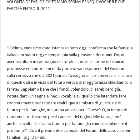
VOLONTÀ DI FARLO? CHIEDIAMO SEGNALE INEQUIVOCABILE CHE
PARTIRÀ ENTRO IL 2021”
“L’ultimo, ennesimo dato Istat reso noto oggi conferma che la famiglia
italiana ormai si regge sempre più sulla pensione dei nonni. Dopo
aver ascoltato in campagna elettorale e poi in sessione di bilancio
promesse ed endorsement da parte di vari esponenti del Governo
sulla certezza che dal 2021 partirà l’assegno unico-universale, alla luce
di q
uesti dati e in vista del futuro vertice di maggioranza chiediamo: lo
farete? Sappiamo bene che i fondi, volendolo, ci sarebbero già.
Potete darci un segnale inequivocabile su quello che intendete fare
concretamente per rendere realtà questa misura di giustizia e di
futuro per le famiglie, ma prima ancora per il Paese? O, in tempo di
reperimento di risorse per il cantiere del taglio delle tasse, finirà
anche stavolta che l’anno buono per la famiglia è inesorabilmente il
prossimo?”. Così il presidente nazionale del Forum delle associazioni
familiari, Gigi De Palo.